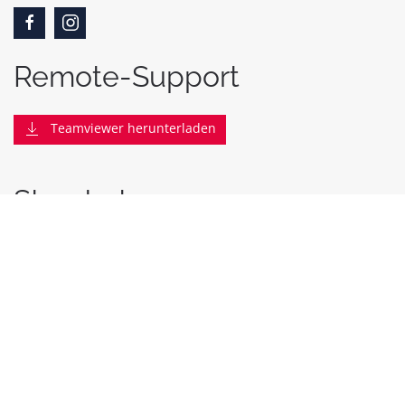
Remote-Support
Teamviewer herunterladen
Standorte
Bürocentrum in Gronau
Rohlmann
Hols-ab
Wolbers City
Bürosysteme Emsland